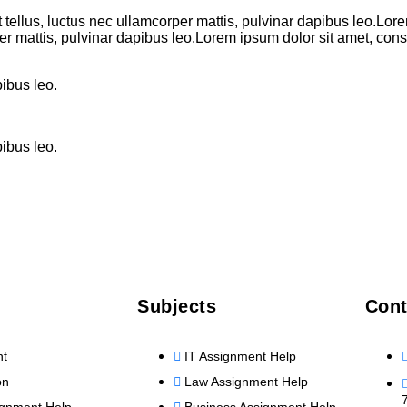
it tellus, luctus nec ullamcorper mattis, pulvinar dapibus leo.Lor
per mattis, pulvinar dapibus leo.Lorem ipsum dolor sit amet, consec
pibus leo.
pibus leo.
Subjects
Cont
nt
IT Assignment Help
on
Law Assignment Help