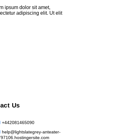
em ipsum dolor sit amet,
tetur adipiscing elit. Ut elit
act Us
+442081465090
help@lightslategrey-anteater-
797106.hostingersite.com